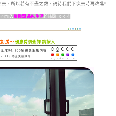
去，所以若有不盡之處，請待我們下次去時再改進!!
，可加入
捲捲頭 品味生活
粉絲團
《《《
文訂房～
優惠房價查詢 請按入