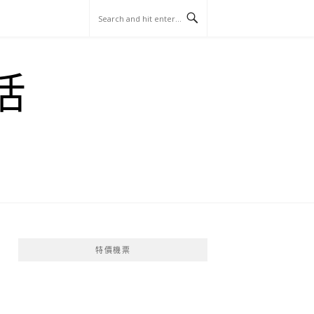
玩
找
吃
找
跳
國
玩
宜
住
美
景
島
外
日
活
蘭
宿
食
點
這
旅
本
樣
遊
玩
特價機票