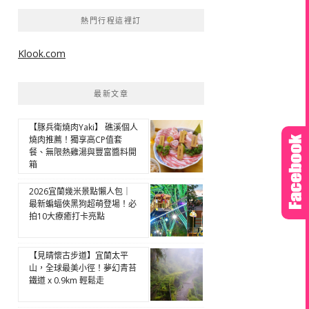
熱門行程這裡訂
Klook.com
最新文章
【豚兵衛燒肉Yaki】 礁溪個人
燒肉推薦！獨享高CP值套
餐、無限熱雞湯與豐富醬料開
箱
2026宜蘭幾米景點懶人包｜
最新蝙蝠俠黑狗超萌登場！必
拍10大療癒打卡亮點
【見晴懷古步道】宜蘭太平
山，全球最美小徑！夢幻青苔
鐵道 x 0.9km 輕鬆走