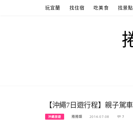
Skip
玩宜蘭
找住宿
吃美食
找景
to
content
【沖繩7日遊行程】親子駕
捲捲頭
2014-07-08
7
沖繩旅遊