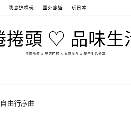
點
跳島這樣玩
國外旅遊
玩日本
捲捲頭 ♡ 品味生
深度旅遊 X 飯店民宿 X 餐廳美食 X 親子生活分享
玩
找
吃
找
跳
國
玩
宜
住
美
景
島
外
日
蘭
宿
食
點
這
旅
本
樣
遊
玩
車自由行序曲