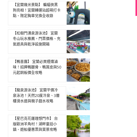
【宜蘭幾米景點】 蝙蝠俠黑
狗亮相！宜蘭轉運站超萌打卡
點、限定胸章兌換全收錄
【松樹門湧泉游泳池】 宜蘭
冬山玩水推薦，門票價格、充
氣遊具與乾淨設施開箱
【鴨喜露】 宜蘭必買煙燻滷
味！招牌鴨腿骨、鴨賞皮與50
元起銅板價全攻略
【龍泉游泳池】 宜蘭平價冷
泉泳池！天然20度冷泉、3層
樓滑水道與親子戲水攻略
【星巴克花蓮理想門市】 台
版歐洲羊角村！湖畔童話小
鎮、遊船優惠票與賞景攻略