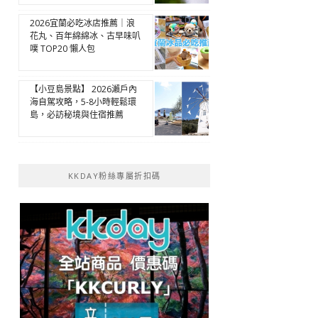
2026宜蘭必吃冰店推薦｜浪
花丸、百年綿綿冰、古早味叭
噗 TOP20 懶人包
【小豆島景點】 2026瀨戶內
海自駕攻略，5-8小時輕鬆環
島，必訪秘境與住宿推薦
KKDAY粉絲專屬折扣碼