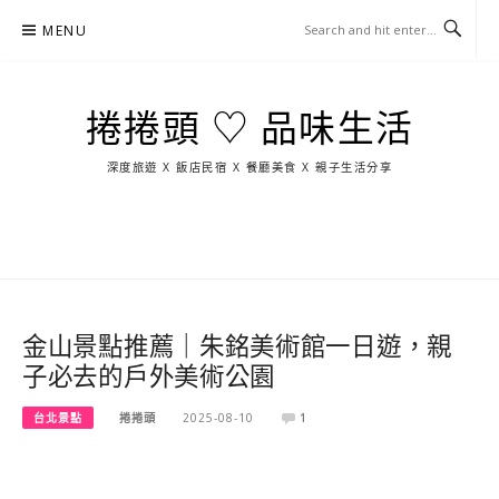
Skip
MENU
to
content
捲捲頭 ♡ 品味生活
深度旅遊 X 飯店民宿 X 餐廳美食 X 親子生活分享
玩
找
吃
找
跳
國
玩
宜
住
美
景
島
外
日
蘭
宿
食
點
這
旅
本
樣
遊
玩
金山景點推薦｜朱銘美術館一日遊，親
子必去的戶外美術公園
台北景點
捲捲頭
2025-08-10
1