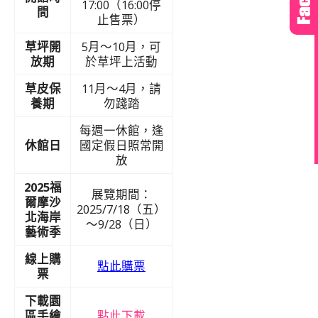
17:00（16:00停
間
止售票）
草坪開
5月～10月，可
放期
於草坪上活動
草皮保
11月～4月，請
養期
勿踐踏
每週一休館，逢
休館日
國定假日照常開
放
2025福
展覽期間：
爾摩沙
2025/7/18（五）
北海岸
～9/28（日）
藝術季
線上購
點此購票
票
下載園
區手繪
點此下載