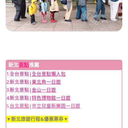
新北
景點
推薦
1.全台景點|
全台景點懶人包
2.新北景點|
東北角一日遊
3.新北景點|
金山一日遊
4.新北景點|
特色博物館一日遊
5.
台北景點
|
市立兒童新樂園一日遊
▼新北旅遊行程&優惠票券▼