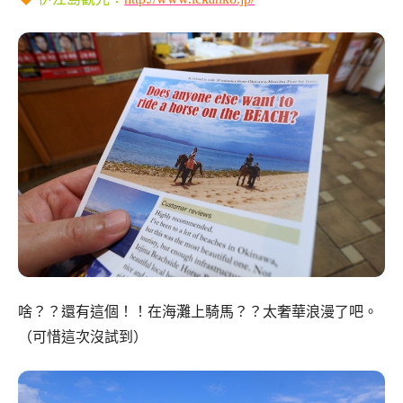
啥？？還有這個！！在海灘上騎馬？？太奢華浪漫了吧。
（可惜這次沒試到）