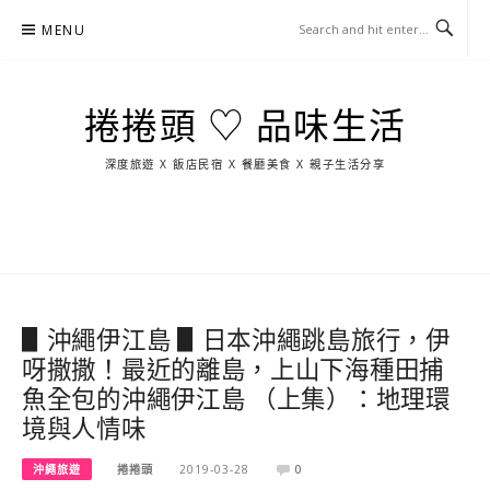
Skip
MENU
to
content
捲捲頭 ♡ 品味生活
深度旅遊 X 飯店民宿 X 餐廳美食 X 親子生活分享
玩
找
吃
找
跳
國
玩
宜
住
美
景
島
外
日
蘭
宿
食
點
這
旅
本
樣
遊
玩
▋沖繩伊江島 ▋日本沖繩跳島旅行，伊
呀撒撒！最近的離島，上山下海種田捕
魚全包的沖繩伊江島 （上集）：地理環
境與人情味
沖繩旅遊
捲捲頭
2019-03-28
0